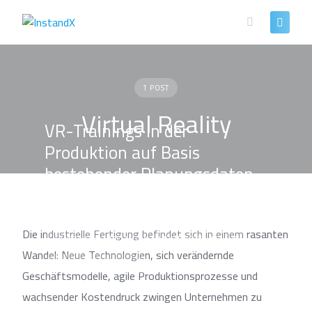
Skip
to
content
1 POST
Virtual Reality
VR-Trainings in der
Produktion auf Basis
bestehender Planungsdaten
Die industrielle Fertigung befindet sich in einem rasanten
KÜNSTLICHE INTELLIGENZ & EXTENDED REALITY
Wandel: Neue Technologien, sich verändernde
SMART MAINTENANCE
Geschäftsmodelle, agile Produktionsprozesse und
wachsender Kostendruck zwingen Unternehmen zu