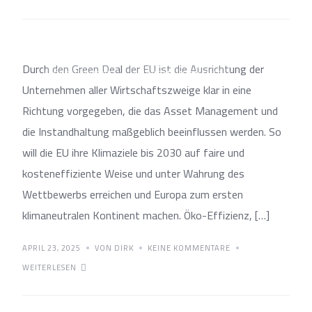
Effizienz
Durch den Green Deal der EU ist die Ausrichtung der
ÖKO-EFFIZENZ
SMART MAINTENANCE
Unternehmen aller Wirtschaftszweige klar in eine
Richtung vorgegeben, die das Asset Management und
die Instandhaltung maßgeblich beeinflussen werden. So
will die EU ihre Klimaziele bis 2030 auf faire und
kosteneffiziente Weise und unter Wahrung des
Wettbewerbs erreichen und Europa zum ersten
klimaneutralen Kontinent machen. Öko-Effizienz, […]
APRIL 23, 2025
VON DIRK
KEINE KOMMENTARE
WEITERLESEN