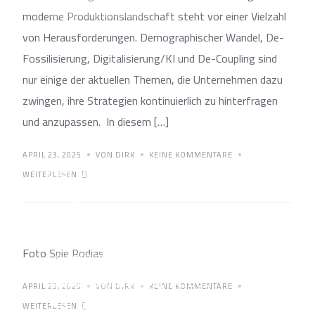
SMART MAINTENANCE
moderne Produktionslandschaft steht vor einer Vielzahl
von Herausforderungen. Demographischer Wandel, De-
Fossilisierung, Digitalisierung/KI und De-Coupling sind
nur einige der aktuellen Themen, die Unternehmen dazu
zwingen, ihre Strategien kontinuierlich zu hinterfragen
und anzupassen. In diesem […]
APRIL 23, 2025
VON DIRK
KEINE KOMMENTARE
Vier Wartungsstrategien im
WEITERLESEN
Vergleich
Foto Spie Rodias
AUTOMATION & ROBOTIK
Instandhaltung, Asset
SMART MAINTENANCE
APRIL 23, 2025
VON DIRK
KEINE KOMMENTARE
Management und Öko-
WEITERLESEN