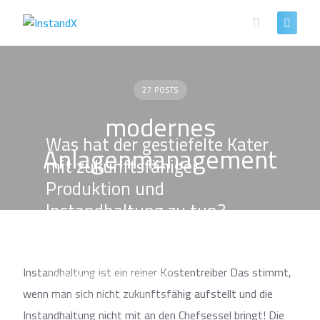
Skip
to
content
27 POSTS
modernes
Was hat der gestiefelte Kater
Anlagenmanagement
mit zukunftsfähiger
Produktion und
Instandhaltung zu tun?
Instandhaltung ist ein reiner Kostentreiber Das stimmt,
INSTANDHALTUNG SERVICES
wenn man sich nicht zukunftsfähig aufstellt und die
IOT & SOFTWARELÖSUNGEN
Instandhaltung nicht mit an den Chefsessel bringt! Die