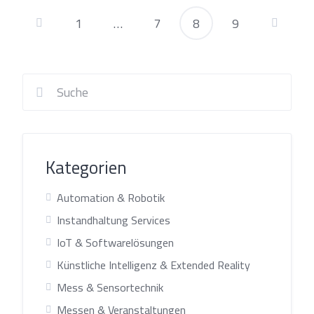
1
…
7
8
9
Seitennummerier
der
Beiträge
Kategorien
Automation & Robotik
Instandhaltung Services
IoT & Softwarelösungen
Künstliche Intelligenz & Extended Reality
Mess & Sensortechnik
Messen & Veranstaltungen