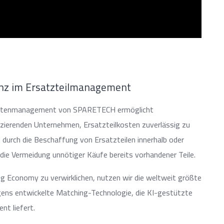
enz im Ersatzteilmanagement
ldatenmanagement von SPARETECH ermöglicht
ierenden Unternehmen, Ersatzteilkosten zuverlässig zu
 durch die Beschaffung von Ersatzteilen innerhalb oder
die Vermeidung unnötiger Käufe bereits vorhandener Teile.
ng Economy zu verwirklichen, nutzen wir die weltweit größte
igens entwickelte Matching-Technologie, die KI-gestützte
nt liefert.