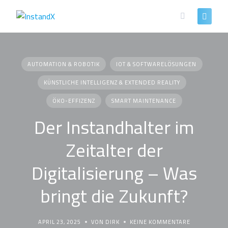
Skip
to
content
AUTOMATION & ROBOTIK
IOT & SOFTWARELÖSUNGEN
KÜNSTLICHE INTELLIGENZ & EXTENDED REALITY
ÖKO-EFFIZENZ
SMART MAINTENANCE
Der Instandhalter im
Zeitalter der
Digitalisierung – Was
bringt die Zukunft?
APRIL 23, 2025
VON DIRK
KEINE KOMMENTARE