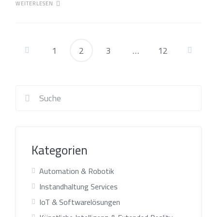
WEITERLESEN
1
2
3
…
12
Seitennummerier
der
Beiträge
Kategorien
Automation & Robotik
Instandhaltung Services
IoT & Softwarelösungen