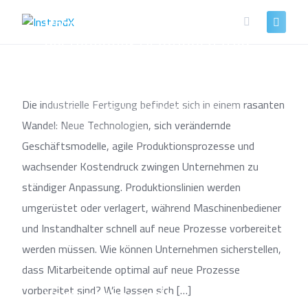
VR-Trainings in der
Skip
Produktion auf Basis
to
bestehender Planungsdaten
content
Die industrielle Fertigung befindet sich in einem rasanten
KÜNSTLICHE INTELLIGENZ & EXTENDED REALITY
Wandel: Neue Technologien, sich verändernde
SMART MAINTENANCE
Geschäftsmodelle, agile Produktionsprozesse und
wachsender Kostendruck zwingen Unternehmen zu
ständiger Anpassung. Produktionslinien werden
umgerüstet oder verlagert, während Maschinenbediener
und Instandhalter schnell auf neue Prozesse vorbereitet
werden müssen. Wie können Unternehmen sicherstellen,
dass Mitarbeitende optimal auf neue Prozesse
Vorausschauende
vorbereitet sind? Wie lassen sich […]