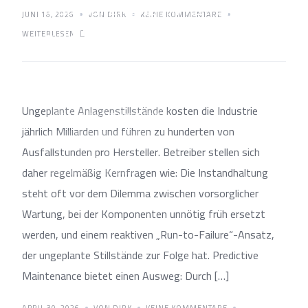
Instandhaltung im Retrofit:
JUNI 16, 2026
VON DIRK
KEINE KOMMENTARE
Ein Proof of Concept aus dem
WEITERLESEN
Siemens Werk Cham
Ungeplante Anlagenstillstände kosten die Industrie
IOT & SOFTWARELÖSUNGEN
jährlich Milliarden und führen zu hunderten von
MESS & SENSORTECHNIK
Ausfallstunden pro Hersteller. Betreiber stellen sich
SMART MAINTENANCE
daher regelmäßig Kernfragen wie: Die Instandhaltung
steht oft vor dem Dilemma zwischen vorsorglicher
Wartung, bei der Komponenten unnötig früh ersetzt
werden, und einem reaktiven „Run-to-Failure“-Ansatz,
der ungeplante Stillstände zur Folge hat. Predictive
Maintenance bietet einen Ausweg: Durch […]