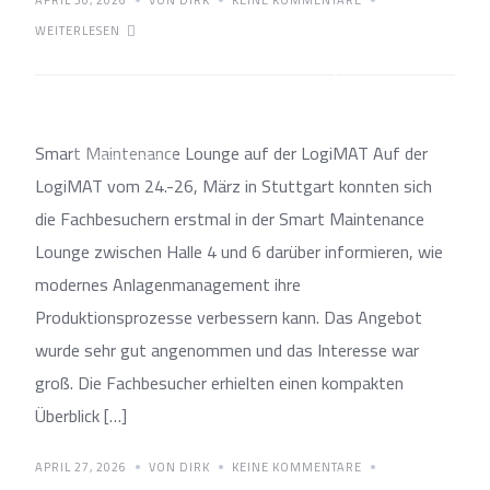
APRIL 30, 2026
VON DIRK
KEINE KOMMENTARE
WEITERLESEN
InstandX Newsletter April 26
Smart Maintenance Lounge auf der LogiMAT Auf der
NEWSLETTER
LogiMAT vom 24.-26, März in Stuttgart konnten sich
die Fachbesuchern erstmal in der Smart Maintenance
Lounge zwischen Halle 4 und 6 darüber informieren, wie
modernes Anlagenmanagement ihre
Produktionsprozesse verbessern kann. Das Angebot
wurde sehr gut angenommen und das Interesse war
groß. Die Fachbesucher erhielten einen kompakten
Überblick […]
APRIL 27, 2026
VON DIRK
KEINE KOMMENTARE