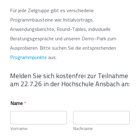
Für jede Zielgruppe gibt es verschiedene
Programmbausteine wie Initialvorträge,
Anwendungsberichte, Round-Tables, individuelle
Beratungsgespräche und unseren Demo-Park zum
Ausprobieren. Bitte suchen Sie die entsprechenden
Programmpunkte
aus.
Melden Sie sich kostenfrei zur Teilnahme
am 22.7.26 in der Hochschule Ansbach an:
d
Name
*
i
e
s
e
n
Vorname
Nachname
d