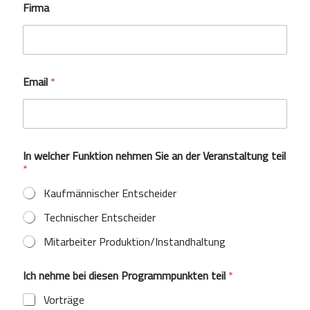
e
Firma
r
w
e
l
c
h
Email
*
e
r
In welcher Funktion nehmen Sie an der Veranstaltung teil
*
Kaufmännischer Entscheider
Technischer Entscheider
Mitarbeiter Produktion/Instandhaltung
Ich nehme bei diesen Programmpunkten teil
*
Vorträge